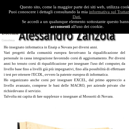
Questo sito, come la maggior parte dei siti web, utilizza cook
Puoi conoscere i dettagli consultando la mia
informativa sul Tratta
Dati.
Se accedi a un qualunque elemento sottostante questo bann
acconsenti
all'uso dei cookie.
Docenza
Consulenza
Ho insegnato informatica in Enaip a Novara per diversi anni.
Vari progetti della comunità europea favorivano la riqualificazione del
personale in cassa integrazione favorendo corsi di aggiornamento. Per diversi
anni ho tenuto corsi di riqualificazione per insegnare l'uso del computer, da
livello base fino a livelli già più impegnativi, fino alla possibilità di effettuare
i test per ottenere l'ECDL, ovvero la patente europea di informatica.
Ho organizzato anche corsi per insegnare EXCEL, dal primo approccio a
livello avanzato, comprese le basi delle MACRO, per aziende private che
richiedevano il servizio.
Talvolta mi capita di fare supplenze o insegnare al Mossotti di Novara.